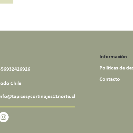
Información
Políticas de d
+56932426926
Contacto
Todo Chile
info@tapicesycortinajes11norte.cl