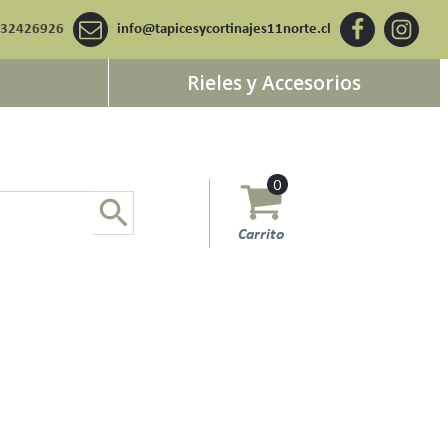
932426926
info@tapicesycortinajes11norte.cl
Rieles y Accesorios
0
Carrito