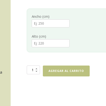
Ancho (cm)
Alto (cm)
Cortina
AGREGAR AL CARRITO
ta
Gasa
Lino
cantidad