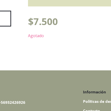
$
7.500
Agotado
Información
Políticas de d
+56932426926