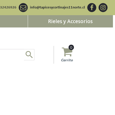
932426926
info@tapicesycortinajes11norte.cl
Rieles y Accesorios
0
Carrito