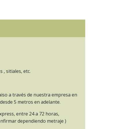
 sitiales, etc.
aiso a través de nuestra empresa en
desde 5 metros en adelante.
xpress, entre 24 a 72 horas,
confirmar dependiendo metraje )