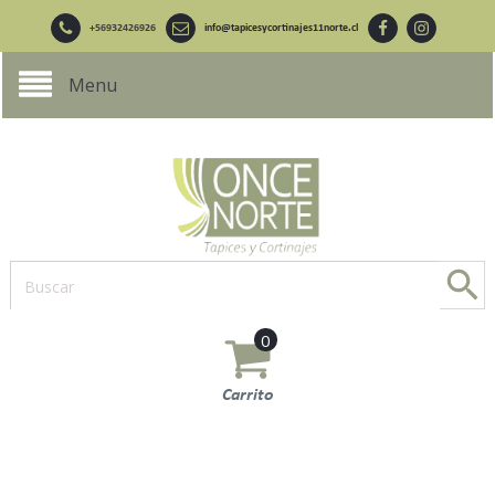
+56932426926
info@tapicesycortinajes11norte.cl
Menu
0
Carrito