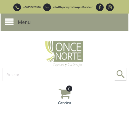
+56932426926
info@tapicesycortinajes11norte.cl
Menu
0
Carrito